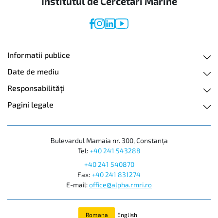
Institutul de Cercetari Marine
Informatii publice
Date de mediu
Responsabilităţi
Pagini legale
Bulevardul Mamaia nr. 300, Constanța
Tel:
+40 241 543288
+40 241 540870
Fax:
+40 241 831274
E-mail:
office@alpha.rmri.ro
Romana
English