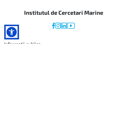
Institutul de Cercetari Marine
Informatii publice
Date de mediu
Responsabilităţi
Pagini legale
Bulevardul Mamaia nr. 300, Constanța
Tel:
+40 241 543288
+40 241 540870
Fax:
+40 241 831274
E-mail:
office@alpha.rmri.ro