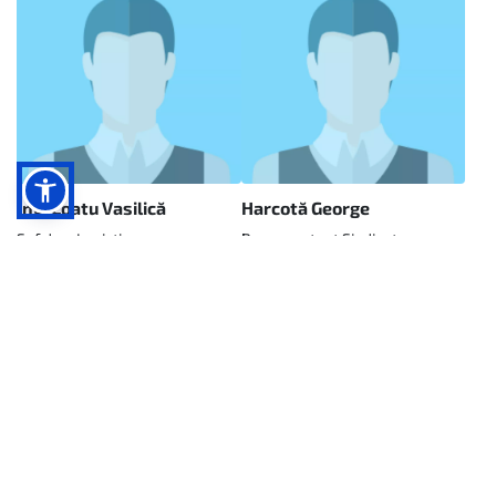
Ing. Coatu Vasilică
Harcotă George
Şef dep. Logistic
Reprezentant Sindicat
Institutul de Cercetari Marine
Informatii publice