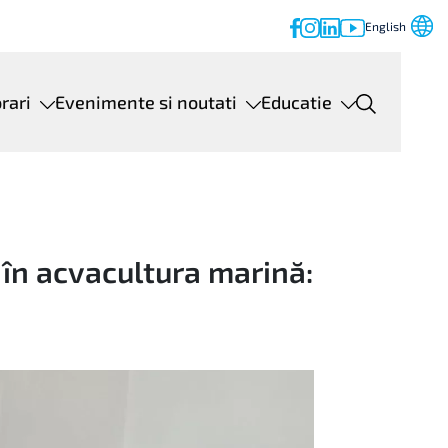
English
orari
Evenimente si noutati
Educatie
în acvacultura marină: