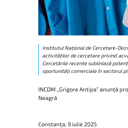
Institutul Național de Cercetare-Dez
activităților de cercetare privind acv
Cercetările recente subliniază potenț
oportunități comerciale în sectorul pi
INCDM „Grigore Antipa” anunță pro
Neagră
Constanța, 9 iulie 2025