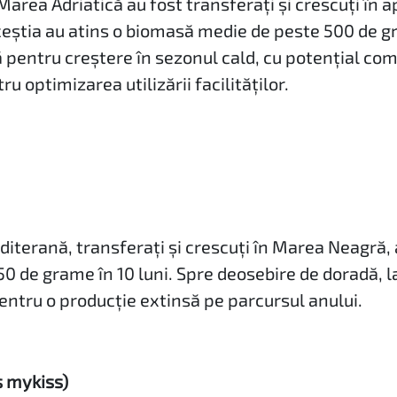
 Marea Adriatică au fost transferați și crescuți în
eștia au atins o biomasă medie de peste 500 de gra
pentru creștere în sezonul cald, cu potențial comer
u optimizarea utilizării facilităților.
diterană, transferați și crescuți în Marea Neagră
0 de grame în 10 luni. Spre deosebire de doradă, l
entru o producție extinsă pe parcursul anului.
 mykiss)