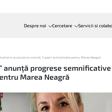
Despre noi
Cercetare
Servicii si colab
cative în acvacultura marină: 5 specii aclimatizate pentru Marea Neagră
” anunță progrese semnificative 
 pentru Marea Neagră