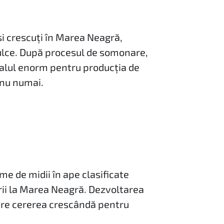
 și crescuți în Marea Neagră,
ulce. După procesul de somonare,
țialul enorm pentru producția de
i nu numai.
me de midii în ape clasificate
urii la Marea Neagră. Dezvoltarea
dere cererea crescândă pentru