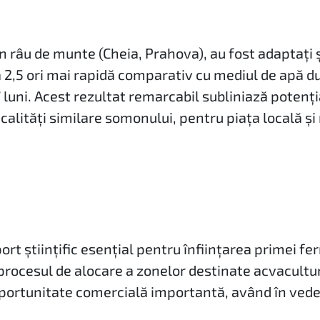
-un râu de munte (Cheia, Prahova), au fost adaptați
 2,5 ori mai rapidă comparativ cu mediul de apă d
 7 luni. Acest rezultat remarcabil subliniază poten
calități similare somonului, pentru piața locală ș
rt științific esențial pentru înființarea primei fer
a procesul de alocare a zonelor destinate acvacult
 oportunitate comercială importantă, având în ve