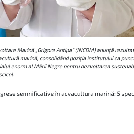
voltare Marină „Grigore Antipa” (INCDM) anunță rezultat
acultură marină, consolidând poziția institutului ca punc
ialul enorm al Mării Negre pentru dezvoltarea sustenabil
scicol.
grese semnificative în acvacultura marină: 5 spec