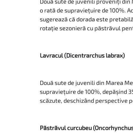
Două sute de juvenili proveniți din
o rată de supraviețuire de 100%. Ac
sugerează că dorada este pretabilă 
rotație sezonieră cu păstrăvul pentr
Lavracul (Dicentrarchus labrax)
Două sute de juvenili din Marea Me
supraviețuire de 100%, depășind 35
scăzute, deschizând perspective p
Păstrăvul curcubeu (Oncorhynchus