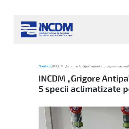
Noutati
INCDM „Grigore Antipa” anunță progrese semnifi
INCDM „Grigore Antipa
5 specii aclimatizate