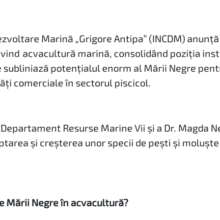
ezvoltare Marină „Grigore Antipa” (INCDM) anunță 
rivind acvacultură marină, consolidând poziția insti
 subliniază potențialul enorm al Mării Negre pent
ăți comerciale în sectorul piscicol.
f Departament Resurse Marine Vii și a Dr. Magda N
ptarea și creșterea unor specii de pești și moluște
e Mării Negre în acvacultură?