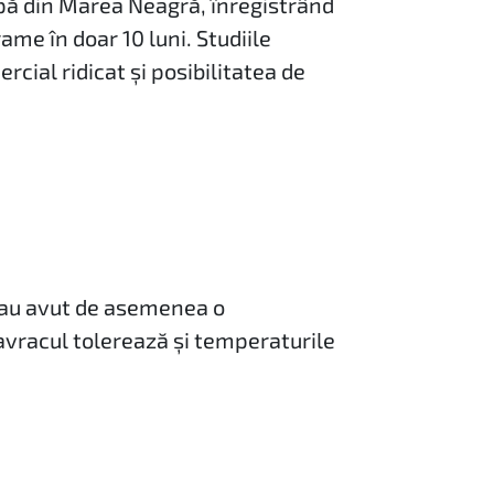
 apă din Marea Neagră, înregistrând
me în doar 10 luni. Studiile
cial ridicat și posibilitatea de
, au avut de asemenea o
avracul tolerează și temperaturile