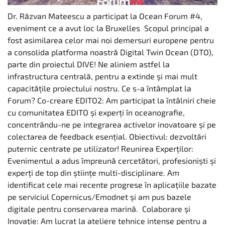
Dr. Răzvan Mateescu a participat la Ocean Forum #4,
eveniment ce a avut loc la Bruxelles Scopul principal a
fost asimilarea celor mai noi demersuri europene pentru
a consolida platforma noastră Digital Twin Ocean (DTO),
parte din proiectul DIVE! Ne aliniem astfel la
infrastructura centrală, pentru a extinde și mai mult
capacitățile proiectului nostru. Ce s-a întâmplat la
Forum? Co-creare EDITO2: Am participat la întâlniri cheie
cu comunitatea EDITO și experți în oceanografie,
concentrându-ne pe integrarea activelor inovatoare și pe
colectarea de feedback esențial. Obiectivul: dezvoltări
puternic centrate pe utilizator! Reunirea Experților:
Evenimentul a adus împreună cercetători, profesioniști și
experți de top din științe multi-disciplinare. Am
identificat cele mai recente progrese în aplicațiile bazate
pe serviciul Copernicus/Emodnet și am pus bazele
digitale pentru conservarea marină. Colaborare și
Inovație: Am lucrat la ateliere tehnice intense pentru a