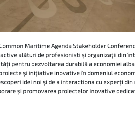
a Common Maritime Agenda Stakeholder Conference
eractive alături de profesioniști și organizații din î
tăți pentru dezvoltarea durabilă a economiei albas
 proiecte și inițiative inovative în domeniul econom
escoperi idei noi și de a interacționa cu experți d
borare și promovarea proiectelor inovative dedica