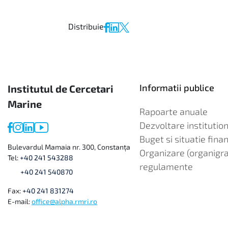
Distribuie
Informatii publice
Institutul de Cercetari
Marine
Rapoarte anuale
Dezvoltare institution
Buget si situatie fina
Bulevardul Mamaia nr. 300, Constanța
Organizare (organigr
Tel:
+40 241 543288
regulamente
+40 241 540870
Fax:
+40 241 831274
E-mail:
office@alpha.rmri.ro