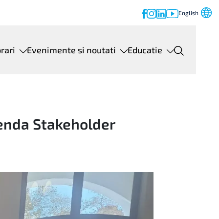
English
orari
Evenimente si noutati
Educatie
enda Stakeholder