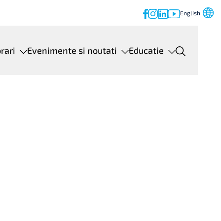
English
orari
Evenimente si noutati
Educatie