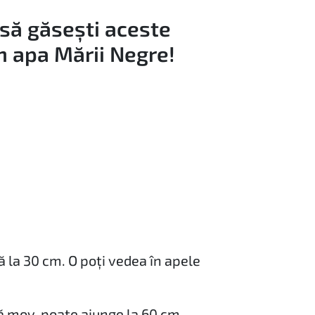
 să găsești aceste
n apa Mării Negre!
ă la 30 cm. O poți vedea în apele
ă mov, poate ajunge la 60 cm.